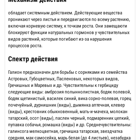
обладает системным действием. Действующие вещества
проникают через листья и передвигаются по всему растению,
включая корневую систему, к точкам роста. Они замещаюти
блокируют функции натуральных гормонов у чувствительных
видов растений, которые погибают из-за нарушения
процессов роста.
Спектр действия
Галион предназначен для борьбы с сорняками из семейства
Астровых, Губоцветных, Пасленовых, некоторых видов,
Гречишных и Маревых и др. Чувствительны к гербициду
следующие виды: амброзия полыннолистная, бодяк полевой,
бодяк щетинистый, василек синий, вика сорно-полевая, горец
почечуйный, дурнишник (виды), дымянка аптечная, клевер
(виды), крестовник обыкновенный, мать-и-мачеха, молокан
татарский, осот (виды), паслен черный, подмаренник цепкий,
пупавка собачья, ромашка (виды) и др. Среднечувствительны:
галинсога мелкоцветная, гречишка татарская, звездчатка
средняя, мак-самосейка, марь белая (до 4 листьев), незабудка