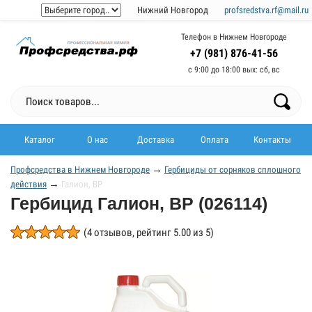
Нижний Новгород
profsredstva.rf@mail.ru
Телефон в Нижнем Новгороде
+7 (981) 876-41-56
с 9:00 до 18:00 выx: сб, вс
Каталог
О нас
Доставка
Оплата
Контакты
→
Профсредства в Нижнем Новгороде
Гербициды от сорняков сплошного
→
действия
Галион, ВР
Гербицид Галион, ВР (026114)
(
4
отзывов, рейтинг
5.00
из 5)