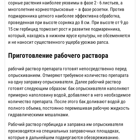
сорные растения наиболее уязвимы в фазе 2 - 6 листьев, а
многолетние корнеотпрысковые – в фазе розетки. Против
подмаренника цепкого наиболее эффективна обработка,
проведенная при высоте сорняка до 8 см. При высоте от 9 до
15 см гербицид тормозит рост и развитие подмаренника,
который, находясь в нижнем ярусе культуры, не обсеменяется
и не наносит существенного ущерба урожаю рапса.
Приготовление рабочего раствора
рабочий раствор препарата готовят непосредственно перед
опрыскиванием. Отмеряют требуемое количество препарата
на одну заправку опрыскивателя. Далее рабочий раствор
готовят следующим образом: бак опрыскивателя наполняют
примерно наполовину водой, добавляют в него необходимое
количество препарата. После этого бак доливают водой до
полного объема, постоянно перемешивая рабочую жидкость
гидравлическими мешалками.
Рабочий раствор гербицида и заправка им опрыскивателя
производятся на специальных заправочных площадках,
которые в дальнейшем подвергаются обезвреживанию.