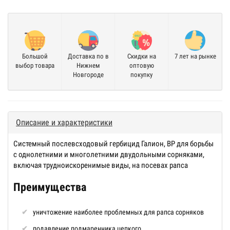
Большой
Доставка по в
Скидки на
7 лет на рынке
выбор товара
Нижнем
оптовую
Новгороде
покупку
Описание и характеристики
Системный послевсходовый гербицид Галион, ВР для борьбы
с однолетними и многолетними двудольными сорняками,
включая трудноискоренимые виды, на посевах рапса
Преимущества
уничтожение наиболее проблемных для рапса сорняков
подавление подмаренника цепкого