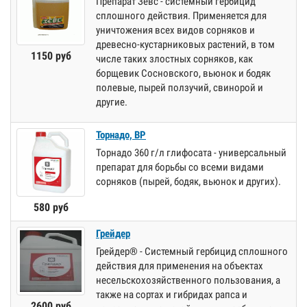
Препарат Зевс - системный гербицид
сплошного действия. Применяется для
уничтожения всех видов сорняков и
древесно-кустарниковых растений, в том
1150 руб
числе таких злостных сорняков, как
борщевик Сосновского, вьюнок и бодяк
полевые, пырей ползучий, свинорой и
другие.
Торнадо, ВР
Торнадо 360 г/л глифосата - универсальный
препарат для борьбы со всеми видами
сорняков (пырей, бодяк, вьюнок и других).
580 руб
Грейдер
Грейдер® - Системный гербицид сплошного
действия для применения на объектах
несельскохозяйственного пользования, а
также на сортах и гибридах рапса и
2600 руб