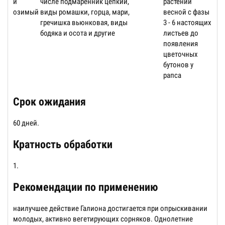
и
числе подмаренник цепкий,
растений
озимый
виды ромашки, горца, мари,
весной с фазы
гречишка вьюнковая, виды
3 - 6 настоящих
бодяка и осота и другие
листьев до
появления
цветочных
бутонов у
рапса
Срок ожидания
60 дней.
Кратность обработки
1.
Рекомендации по применению
наилучшее действие Галиона достигается при опрыскивании
молодых, активно вегетирующих сорняков. Однолетние