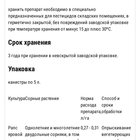
хранить препарат необходимо в специально
предназначенных для пестицидов складских помещениях, в
герметично закрытой, без повреждений заводской упаковке
при температуре хранения от минус 15 до плюс 30ºС.
Срок хранения
3 года при хранении в невскрытой заводской упаковке.
Упаковка
канистры по 5 л.
Культура
Сорные растения
Норма
Способ и
расхода
сроки
препарата,
обработки
л/га
Рапс
Однолетние и многолетние
0,27 - 0,31
Опрыскивание
яровой
двудольные сорняки, в том
вегетирующих